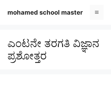
Skip
to
mohamed school master
Menu
content
ಎಂಟನೇ ತರಗತಿ ವಿಜ್ಞಾನ
ಪ್ರಶೋತ್ತರ