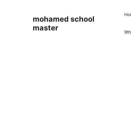
Skip
to
Ho
mohamed school
content
master
9th