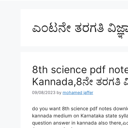
ಎಂಟನೇ ತರಗತಿ ವಿಜ್ಞ
8th science pdf not
Kannada,8ನೇ ತರಗತಿ ವಿಜ
09/08/2023
by
mohamed jaffer
do you want 8th science pdf notes downl
kannada medium on Karnataka state syllab
question answer in kannada also there,ಎಂಟ