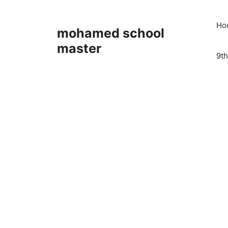
Skip
to
Ho
mohamed school
content
master
9th