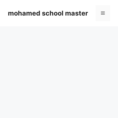
Skip
to
mohamed school master
Menu
content