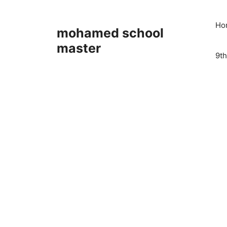
Skip
to
Ho
mohamed school
content
master
9th