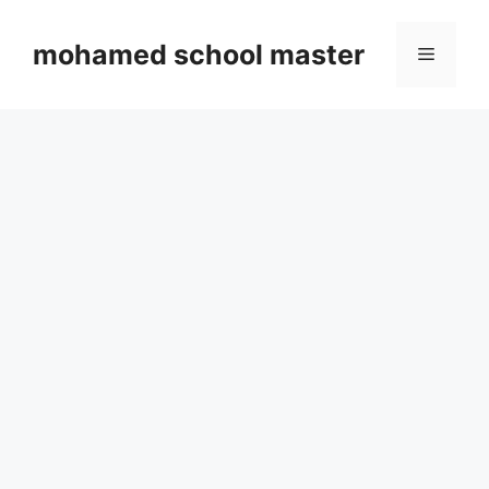
Skip
to
mohamed school master
Menu
content