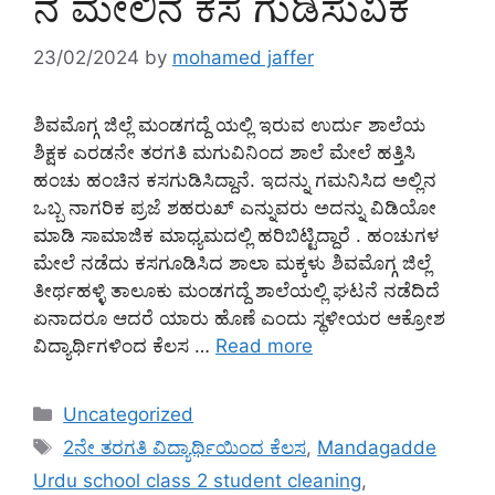
ನ ಮೇಲಿನ ಕಸ ಗುಡಿಸುವಿಕೆ
23/02/2024
by
mohamed jaffer
ಶಿವಮೊಗ್ಗ ಜಿಲ್ಲೆ ಮಂಡಗದ್ದೆ ಯಲ್ಲಿ ಇರುವ ಉರ್ದು ಶಾಲೆಯ
ಶಿಕ್ಷಕ ಎರಡನೇ ತರಗತಿ ಮಗುವಿನಿಂದ ಶಾಲೆ ಮೇಲೆ ಹತ್ತಿಸಿ
ಹಂಚು ಹಂಚಿನ ಕಸಗುಡಿಸಿದ್ದಾನೆ. ಇದನ್ನು ಗಮನಿಸಿದ ಅಲ್ಲಿನ
ಒಬ್ಬ ನಾಗರಿಕ ಪ್ರಜೆ ಶಹರುಖ್ ಎನ್ನುವರು ಅದನ್ನು ವಿಡಿಯೋ
ಮಾಡಿ ಸಾಮಾಜಿಕ ಮಾಧ್ಯಮದಲ್ಲಿ ಹರಿಬಿಟ್ಟಿದ್ದಾರೆ . ಹಂಚುಗಳ
ಮೇಲೆ ನಡೆದು ಕಸಗೂಡಿಸಿದ ಶಾಲಾ ಮಕ್ಕಳು ಶಿವಮೊಗ್ಗ ಜಿಲ್ಲೆ
ತೀರ್ಥಹಳ್ಳಿ ತಾಲೂಕು ಮಂಡಗದ್ದೆ ಶಾಲೆಯಲ್ಲಿ ಘಟನೆ ನಡೆದಿದೆ
ಏನಾದರೂ ಆದರೆ ಯಾರು ಹೊಣೆ ಎಂದು ಸ್ಥಳೀಯರ ಆಕ್ರೋಶ
ವಿದ್ಯಾರ್ಥಿಗಳಿಂದ ಕೆಲಸ …
Read more
Categories
Uncategorized
Tags
2ನೇ ತರಗತಿ ವಿದ್ಯಾರ್ಥಿಯಿಂದ ಕೆಲಸ
,
Mandagadde
Urdu school class 2 student cleaning
,