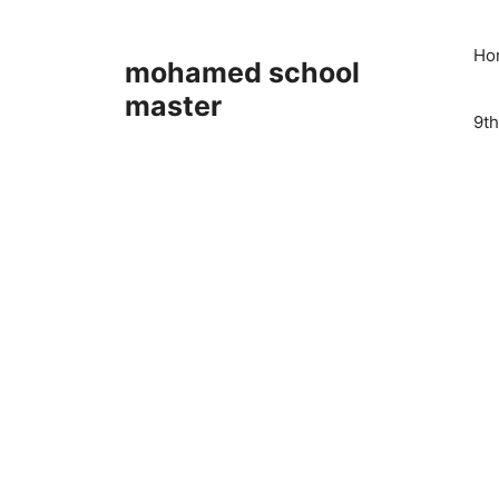
Skip
to
Ho
mohamed school
content
master
9th