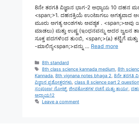
8ನೇ ತರಗತಿ ವಿಜ್ಞಾನ ಭಾಗ-2 ಅಧ್ಯಾಯ 10 ದಹನ ಮತ್ತು
<span;>1. ದಹನಕ್ರಿಯೆ ಉಂಟಾಗಲು ಅಗತ್ಯವಾದ ಅಂಶಗಳ
ಮೂರು ಅಗತ್ಯ ಅಂಶಗಳು ಅವಶ್ಯಕ . <span;>ಅವು ಯಾ
ಮಾಡಲು) ಮತ್ತು ಉಷ್ಣ (ಇಂಧನವನ್ನು ಅದರ ಜ್ವಲನ ತಾಪಕ್ಕಿ
ಸೂಕ್ತ ಪದಗಳಿ೦ದ ತುಂಬಿ, <span;>(೩) ಕಟ್ಟಿಗೆ ಮತ್
-ಮಾಲಿನ್ಯ<span;>ವನ್ನು …
Read more
Categories
8th standard
Tags
8th class science kannada medium
,
8th scienc
Kannada
,
8th vignana notes bhaga 2
,
8ನೇ ತರಗತಿ ವಿ
ವಿಜ್ಞಾನ ಪ್ರಶೋತ್ತರಗಳು
,
class 8 science part 2 questi
ಸಂಪೂರ್ಣ ನೋಟ್ಸ್
,
ಜೀವಕೋಶಗಳ ರಚನೆ ಮತ್ತು ಕಾರ್ಯ
,
ದಹನ 
ಅಧ್ಯಾಯ12
Leave a comment