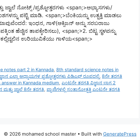
 ಜ್ವಾಲೆ ನೋಟ್ಸ್ /ಪ್ರಶ್ನೋತ್ತರಗಳು <span;>ಅಭ್ಯಾಸಗಳು/
ನ್ನು ಪಟ್ಟಿ ಮಾಡಿ. <span;>ಬೆಂಕಿಯನ್ನು ಉತ್ಪತ್ತಿ ಮಾಡಲು
ವುವೆಂದರೆ: ಇಂಧನ, ಗಾಳಿ(ಆಕ್ಸಿಜನ್ ಅನ್ನು ಸರಬರಾಜು
ಂತ ಹೆಚ್ಚಿನ ತಾಪಕ್ಕೇರಿಸಲು), <span;>2. ಬಿಟ್ಟ ಸ್ಥಳವನ್ನು
ತು ಕಲ್ಲಿದ್ದಲಿನ ಉರಿಯುವಿಕೆಯು ಗಾಳಿಯ<span;>
e notes part 2 in Kannada
,
8th standard science notes in
ಜ್ಞಾನ ಎಲ್ಲಾ ಅಧ್ಯಾಯಗಳ ಪ್ರಶ್ನೋತ್ತರಗಳು ಪಿಡಿಎಫ್ ರೂಪದಲ್ಲಿ
,
8ನೇ ತರಗತಿ
on answer in Kannada medium
,
ಎಂಟನೇ ತರಗತಿ ವಿಜ್ಞಾನ ಭಾಗ 2
ಮತ್ತು ಜ್ವಾಲೆ 8ನೇ ತರಗತಿ
,
ಪ್ರಾಣಿಗಳಲ್ಲಿ ಸಂತಾನೋತ್ಪತ್ತಿ ಎಂಟನೇ ತರಗತಿ
© 2026 mohamed school master
• Built with
GeneratePress