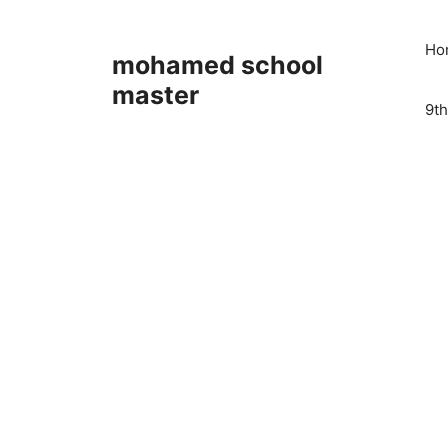
Skip
to
Ho
mohamed school
content
master
9th