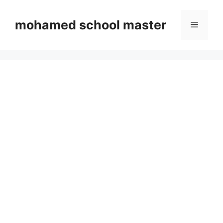
Skip
to
mohamed school master
Menu
content