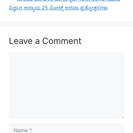
ವಿಜ್ಞಾನ ಅಧ್ಯಾಯ 25 ನೋಟ್ಸ್ ಅಥವಾ ಪ್ರಶ್ನೋತ್ತರಗಳು
Leave a Comment
Comment
Name