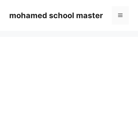
Skip
to
mohamed school master
Menu
content