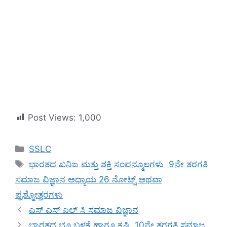
Post Views:
1,000
Categories
SSLC
Tags
ಭಾರತದ ಖನಿಜ ಮತ್ತು ಶಕ್ತಿ ಸಂಪನ್ಮೂಲಗಳು 9ನೇ ತರಗತಿ
ಸಮಾಜ ವಿಜ್ಞಾನ ಅಧ್ಯಾಯ 26 ನೋಟ್ಸ್ ಅಥವಾ
ಪ್ರಶ್ನೋತ್ತರಗಳು
ಎಸ್ ಎಸ್ ಎಲ್ ಸಿ ಸಮಾಜ ವಿಜ್ಞಾನ
ಭಾರತದ ಭೂ ಬಳಕೆ ಹಾಗೂ ಕೃಷಿ, 10ನೇ ತರಗತಿ ಸಮಾಜ