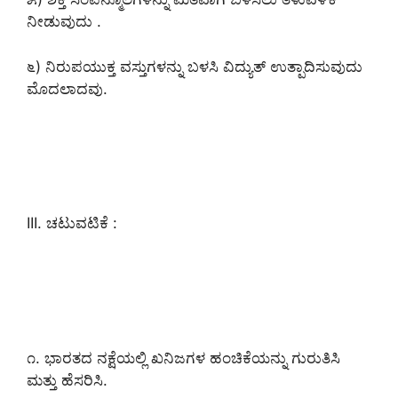
ನೀಡುವುದು .
೬) ನಿರುಪಯುಕ್ತ ವಸ್ತುಗಳನ್ನು ಬಳಸಿ ವಿದ್ಯುತ್ ಉತ್ಪಾದಿಸುವುದು
ಮೊದಲಾದವು.
III. ಚಟುವಟಿಕೆ :
೧. ಭಾರ
ತದ ನಕ್ಷೆಯಲ್ಲಿ ಖನಿಜಗಳ ಹಂಚಿಕೆಯನ್ನು ಗುರುತಿಸಿ
ಮತ್ತು ಹೆಸರಿಸಿ.