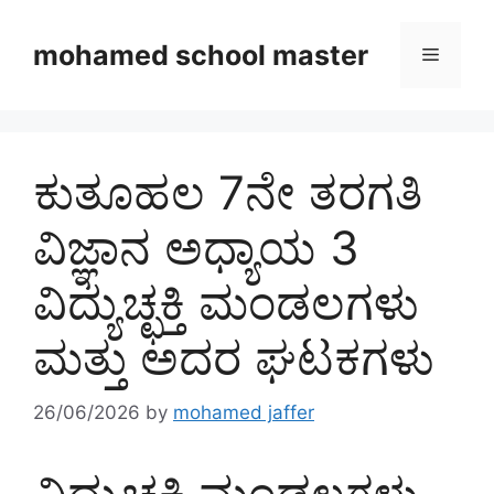
Skip
to
mohamed school master
Menu
content
ಕುತೂಹಲ 7ನೇ ತರಗತಿ
ವಿಜ್ಞಾನ ಅಧ್ಯಾಯ 3
ವಿದ್ಯುಚ್ಛಕ್ತಿ ಮಂಡಲಗಳು
ಮತ್ತು ಅದರ ಘಟಕಗಳು
26/06/2026
by
mohamed jaffer
ವಿದ್ಯುಚ್ಛಕ್ತಿ ಮಂಡಲಗಳು