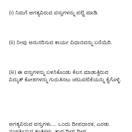
(i) ನಿಮಗೆ ಅಗತ್ಯವಿರುವ ವಸ್ತುಗಳನ್ನು ಪಟ್ಟಿ ಮಾಡಿ.
(ii) ನೀವು ಅನುಸರಿಸುವ ಕಾರ್ಯ ವಿಧಾನವನ್ನು ಬರೆಯಿರಿ.
(iii) ಈ ವಸ್ತುಗಳನ್ನು ಬಳಸಿಕೊಂಡು ಕೆಲಸ ಮಾಡುತ್ತಿರುವ
ವಿದ್ಯುತ್ ಕೋಶಗಳನ್ನು ಗುರುತಿಸಲು ಚಟುವಟಿಕೆಯನ್ನು ಕೈಗೊಳ್ಳಿ.
ಅಗತ್ಯವಿರುವ ವಸ್ತುಗಳು…. ಒಂದು ದೀಪಧಾರಕ, ಎರಡು
ಸಂಪರ್ಕಿಸುವ ತಂತಿಗಳು, ತಾಪ ದೀಪ್ತ ದೀಪ