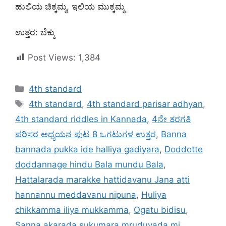
ಹುಲಿಯ ಚಿಕ್ಕಮ್ಮ, ಇಲಿಯ ಮುಕ್ಕಮ್ಮ
ಉತ್ತರ: ಬೆಕ್ಕು
Post Views:
1,384
Categories
4th standard
Tags
4th standard
,
4th standard parisar adhyan
,
4th standard riddles in Kannada
,
4ನೇ ತರಗತಿ
ಪರಿಸರ ಅಧ್ಯಯನ ಪುಟ 8 ಒಗಟುಗಳ ಉತ್ತರ
,
Banna
bannada pukka ide halliya gadiyara
,
Doddotte
doddannage hindu Bala mundu Bala
,
Hattalarada marakke hattidavanu Jana atti
hannannu meddavanu nipuna
,
Huliya
chikkamma iliya mukkamma
,
Ogatu bidisu
,
Sanna akarada sukumara mruduvada mi