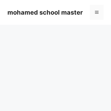
Skip
to
mohamed school master
Menu
content