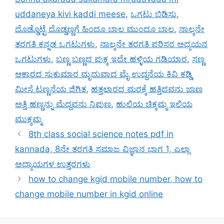
uddaneya kivi kaddi meese
,
ಒಗಟು ಬಿಡಿಸು
,
ದೊಡ್ಡೊಟ್ಟೆ ದೊಡ್ಡಣ್ಣಗೆ ಹಿಂದೂ ಬಾಲ ಮುಂದೂ ಬಾಲ
,
ನಾಲ್ಕನೇ
ತರಗತಿ ಕನ್ನಡ ಒಗಟುಗಳು
,
ನಾಲ್ಕನೇ ತರಗತಿ ಪರಿಸರ ಅಧ್ಯಯನ
ಒಗಟುಗಳು
,
ಬಣ್ಣ ಬಣ್ಣದ ಪುಕ್ಕ ಇದೇ ಹಳ್ಳಿಯ ಗಡಿಯಾರ
,
ಸಣ್ಣ
ಆಕಾರದ ಸುಕುಮಾರ ಮೃದುವಾದ ಮೈ ಉದ್ದನೆಯ ಕಿವಿ ಕಡ್ಡಿ
ಮೀಸೆ ಟಣ್ಣನೆಯ ಜಿಗಿತ
,
ಹತ್ತಲಾರದ ಮರಕ್ಕೆ ಹತ್ತಿದವನು ಜಾಣ
ಅತ್ತಿ ಹಣ್ಣನ್ನು ಮೆದ್ದವನು ನಿಪುಣ
,
ಹುಲಿಯ ಚಿಕ್ಕಮ್ಮ ಇಲಿಯ
ಮುಕ್ಕಮ್ಮ
8th class social science notes pdf in
kannada, 8ನೇ ತರಗತಿ ಸಮಾಜ ವಿಜ್ಞಾನ ಭಾಗ 1, ಎಲ್ಲಾ
ಅಧ್ಯಾಯಗಳ ಉತ್ತರಗಳು
how to change kgid mobile number, how to
change mobile number in kgid online