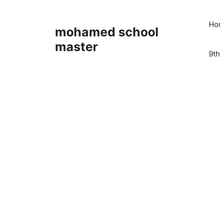
Skip
to
Ho
mohamed school
content
master
9th