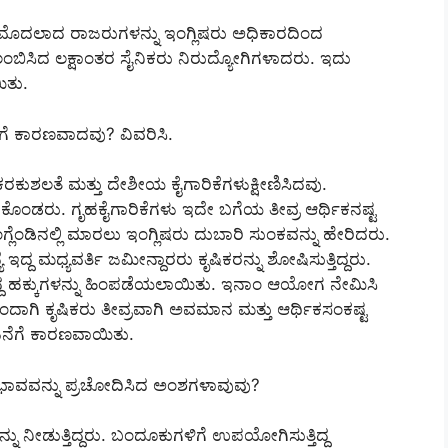
ಬ ಮೊದಲಾದ ರಾಜರುಗಳನ್ನು ಇಂಗ್ಲಿಷರು ಅಧಿಕಾರದಿಂದ
ಬಿಸಿದ ಲಕ್ಷಾಂತರ ಸೈನಿಕರು ನಿರುದ್ಯೋಗಿಗಳಾದರು. ಇದು
ಿತು.
ೆ ಕಾರಣವಾದವು? ವಿವರಿಸಿ.
ಕರಕುಶಲತೆ ಮತ್ತು ದೇಶೀಯ ಕೈಗಾರಿಕೆಗಳುಕ್ಷೀಣಿಸಿದವು.
ೊಂಡರು. ಗೃಹಕೈಗಾರಿಕೆಗಳು ಇದೇ ಬಗೆಯ ತೀವ್ರ ಆರ್ಥಿಕನಷ್ಟ
ಲೆಂಡಿನಲ್ಲಿ ಮಾರಲು ಇಂಗ್ಲಿಷರು ದುಬಾರಿ ಸುಂಕವನ್ನು ಹೇರಿದರು.
ಇದ್ದ ಮಧ್ಯವರ್ತಿ ಜಮೀನ್ದಾರರು ಕೃಷಿಕರನ್ನು ಶೋಷಿಸುತ್ತಿದ್ದರು.
ದ ಹಕ್ಕುಗಳನ್ನು ಹಿಂಪಡೆಯಲಾಯಿತು. ಇನಾಂ ಆಯೋಗ ನೇಮಿಸಿ
ಗಿ ಕೃಷಿಕರು ತೀವ್ರವಾಗಿ ಅವಮಾನ ಮತ್ತು ಆರ್ಥಿಕಸಂಕಷ್ಟ
ನೆಗೆ ಕಾರಣವಾಯಿತು.
ಭಾವವನ್ನು ಪ್ರಚೋದಿಸಿದ ಅಂಶಗಳಾವುವು?
ನು ನೀಡುತ್ತಿದ್ದರು. ಬಂದೂಕುಗಳಿಗೆ ಉಪಯೋಗಿಸುತ್ತಿದ್ದ