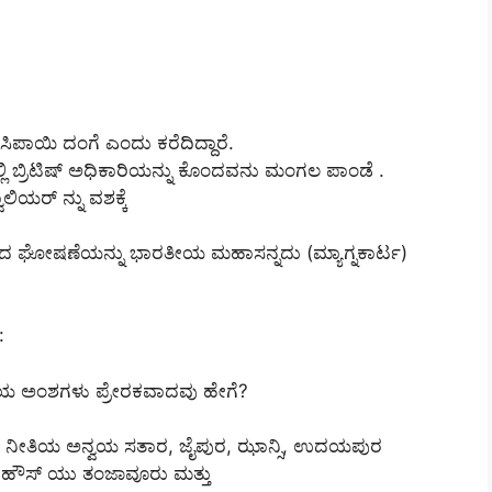
ಿಪಾಯಿ ದಂಗೆ ಎಂದು ಕರೆದಿದ್ದಾರೆ.
 ಬ್ರಿಟಿಷ್ ಅಧಿಕಾರಿಯನ್ನು ಕೊಂದವನು ಮಂಗಲ ಪಾಂಡೆ .
ಾಲಿಯರ್ ನ್ನು ವಶಕ್ಕೆ
ಿಸಿದ ಘೋಷಣೆಯನ್ನು ಭಾರತೀಯ ಮಹಾಸನ್ನದು (ಮ್ಯಾಗ್ನಕಾರ್ಟ)
:
ಜಕೀಯ ಅಂಶಗಳು ಪ್ರೇರಕವಾದವು ಹೇಗೆ?
ಲ್ಲ’ ಎಂಬ ನೀತಿಯ ಅನ್ವಯ ಸತಾರ, ಜೈಪುರ, ಝಾನ್ಸಿ, ಉದಯಪುರ
 ಹೌಸ್ ಯು ತಂಜಾವೂರು ಮತ್ತು