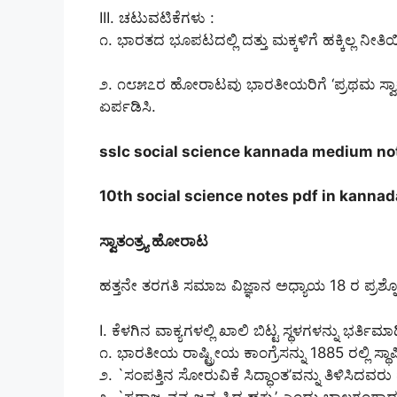
III. ಚಟುವಟಿಕೆಗಳು :
೧. ಭಾರತದ ಭೂಪಟದಲ್ಲಿ ದತ್ತು ಮಕ್ಕಳಿಗೆ ಹಕ್ಕಿಲ್ಲ ನೀತ
೨. ೧೮೫೭ರ ಹೋರಾಟವು ಭಾರತೀಯರಿಗೆ ‘ಪ್ರಥಮ ಸ್ವಾತಂತ
ಏರ್ಪಡಿಸಿ.
sslc social science kannada medium n
10th social science notes pdf in kannad
ಸ್ವಾತಂತ್ರ್ಯ ಹೋರಾಟ
ಹತ್ತನೇ ತರಗತಿ ಸಮಾಜ ವಿಜ್ಞಾನ ಅಧ್ಯಾಯ 18 ರ ಪ್ರಶ್
I. ಕೆಳಗಿನ ವಾಕ್ಯಗಳಲ್ಲಿ ಖಾಲಿ ಬಿಟ್ಟ ಸ್ಥಳಗಳನ್ನು ಭರ್ತಿಮಾ
೧. ಭಾರತೀಯ ರಾಷ್ಟ್ರೀಯ ಕಾಂಗ್ರೆಸನ್ನು 1885 ರಲ್ಲಿ ಸ್ಥ
೨. `ಸಂಪತ್ತಿನ ಸೋರುವಿಕೆ ಸಿದ್ಧಾಂತ’ವನ್ನು ತಿಳಿಸಿ
೩. `ಸ್ವರಾಜ್ಯ ನನ್ನ ಜನ್ಮ ಸಿದ್ಧ ಹಕ್ಕು’ ಎಂದು ಬಾಲಗ