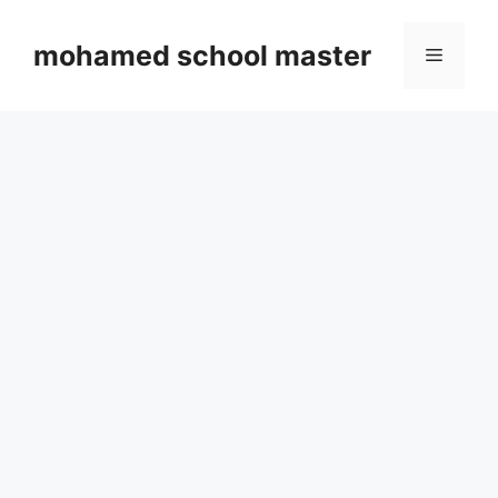
Skip
to
mohamed school master
Menu
content