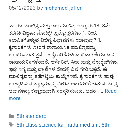
05/12/2023
by
mohamed jaffer
ವಾಯು ಮಾಲಿನ್ಯ ಮತ್ತು ಜಲ ಮಾಲಿನ್ಯ ಅಧ್ಯಾಯ 18, 8ನೇ
ತರಗತಿ ವಿಜ್ಞಾನ ನೋಟ್ಸ್/ ಪ್ರಶ್ನೋತ್ತರಗಳು 1. ನೀರು
ಕಲುಷಿತಗೊಳ್ಳುವ ವಿಭಿನ್ನ ವಿಧಾನಗಳು ಯಾವುವು? 1.
ಕೈಗಾರಿಕೆಗಳು ನೀರಿನ ರಾಸಾಯನಿಕ ಮಾಲಿನ್ಯವನ್ನು
ಉಂಟುಮಾಡುತ್ತವೆ. ಈ ಕೈಗಾರಿಕೆಗಳಿಂದ ಬಿಡುಗಡೆಯಾಗುವ
ರಾಸಾಯನಿಕಗಳೆಂದರೆ, ಆರ್ಸೆನಿಕ್, ಸೀಸ ಮತ್ತು ಫ್ಲೋರೈಡ್‌ಗಳು,
ಇವು ಸಸ್ಯ ಮತ್ತು ಪ್ರಾಣಿಗಳ ದೇಹಕ್ಕೆ ವಿಷ ಸೇರಿಸುತ್ತವೆ. ಈ
ಮಾಲಿನ್ಯವನ್ನು ತಡೆಗಟ್ಟಲು ಕಾಯ್ದೆಗಳಿವೆ. ಕೈಗಾರಿಕೆಗಳು ತಾವು
ಉತ್ಪಾದಿಸುವ ತ್ಯಾಜ್ಯಗಳನ್ನು ನೀರಿನ ಆಕರಗಳಿಗೆ ಬಿಡುವ ಮುನ್ನ
ಅವುಗಳನ್ನು ಕಡ್ಡಾಯವಾಗಿ ಸಂಸ್ಕರಿಸಬೇಕು. ಆದರೆ, …
Read
more
Categories
8th standard
Tags
8th class science kannada medium
,
8th