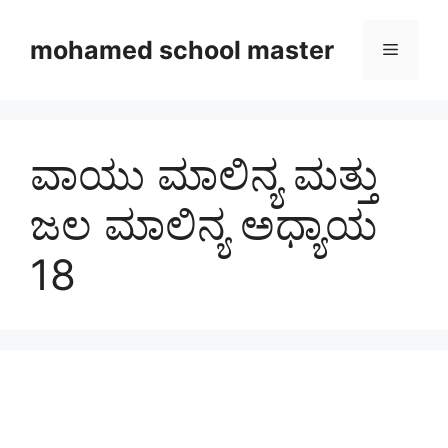
Skip
to
mohamed school master
Menu
content
ವಾಯು ಮಾಲಿನ್ಯ ಮತ್ತು
ಜಲ ಮಾಲಿನ್ಯ ಅಧ್ಯಾಯ
18