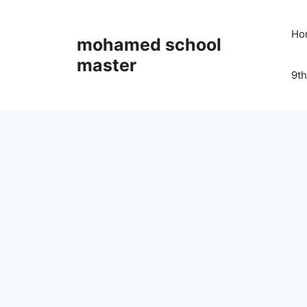
Skip
to
Ho
mohamed school
content
master
9th