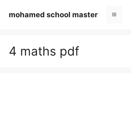
Skip
to
mohamed school master
Menu
content
4 maths pdf