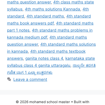
maths question answer
,
4th class maths state
syllabus
,
4th maths solutions Kannada
,
4th
standard
,
4th standard maths
,
4th standard
maths book answers pdf
,
4th standard maths
part 1 notes
,
4th standard maths problems in
kannada medium pdf
,
4th standard maths
question answer
,
4th standard maths solutions
in kannada
,
4th standard maths textbook
answers
,
ganita notes class 4
,
karnataka state
syllabus class 4 ganita uttaragalu
,
ನಾಲ್ಕನೇ ತರಗತಿ
ಗಣಿತ ಭಾಗ 1 ಎಲ್ಲಾ ಉತ್ತರಗಳು
Leave a comment
© 2026 mohamed school master
• Built with