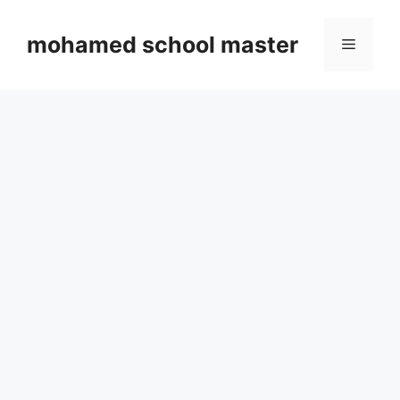
Skip
to
mohamed school master
Menu
content