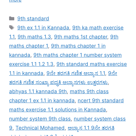
Categories
9th standard
Tags
9th ex 1.1 in Kannada
,
9th ka math exercise
1.1
,
9th maths 1.3
,
9th maths 1st chapter
,
9th
maths chapter 1
,
9th maths chapter 1 in
kannada
,
9th maths chapter 1 number system
exercise 1.1 1.2 1.3
,
9th standard maths exercise
1.1 in kannada
,
9ನೇ ತರಗತಿ ಗಣಿತ ಅಭ್ಯಾಸ 1.1
,
9ನೇ
ತರಗತಿ ಗಣಿತ ಸಂಖ್ಯಾ ಪದ್ಧತಿ ಅಭ್ಯಾಸಗಳು ಉತ್ತರಗಳು
,
abhyas 1.1 kannada 9th
,
maths 9th class
chapter 1 ex 1.1 in kannada
,
ncert 9th standard
maths exercise 1.1 solutions in Kannada
,
number system 9th class
,
number system class
9
,
Technical Mohamed
,
ಅಭ್ಯಾಸ 1.1 9ನೇ ತರಗತಿ