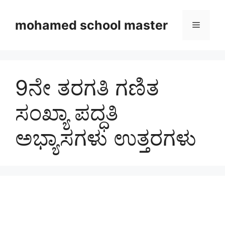
Skip
to
mohamed school master
Menu
content
9ನೇ ತರಗತಿ ಗಣಿತ
ಸಂಖ್ಯಾ ಪದ್ಧತಿ
ಅಭ್ಯಾಸಗಳು ಉತ್ತರಗಳು