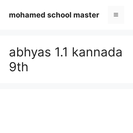
Skip
to
mohamed school master
Menu
content
abhyas 1.1 kannada
9th