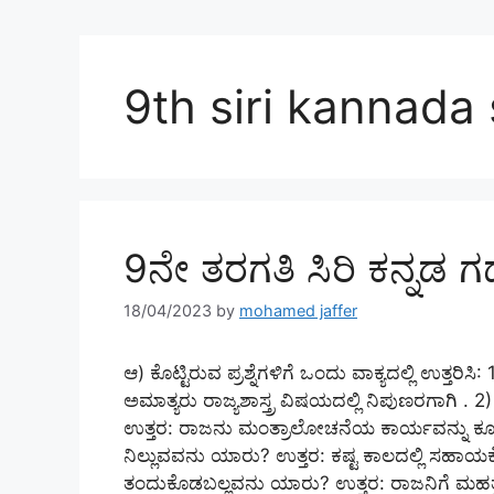
9th siri kannada 
9ನೇ ತರಗತಿ ಸಿರಿ ಕನ್ನಡ 
18/04/2023
by
mohamed jaffer
ಆ) ಕೊಟ್ಟಿರುವ ಪ್ರಶ್ನೆಗಳಿಗೆ ಒಂದು ವಾಕ್ಯದಲ್ಲಿ ಉತ್ತ
ಅಮಾತ್ಯರು ರಾಜ್ಯಶಾಸ್ತ್ರ ವಿಷಯದಲ್ಲಿ ನಿಪುಣರಗಾಗಿ
ಉತ್ತರ: ರಾಜನು ಮಂತ್ರಾಲೋಚನೆಯ ಕಾರ್ಯವನ್ನು ಕೂಡಲ
ನಿಲ್ಲುವವನು ಯಾರು? ಉತ್ತರ: ಕಷ್ಟ ಕಾಲದಲ್ಲಿ ಸಹಾಯಕ್ಕ
ತಂದುಕೊಡಬಲ್ಲವನು ಯಾರು? ಉತ್ತರ: ರಾಜನಿಗೆ ಮಹತ್