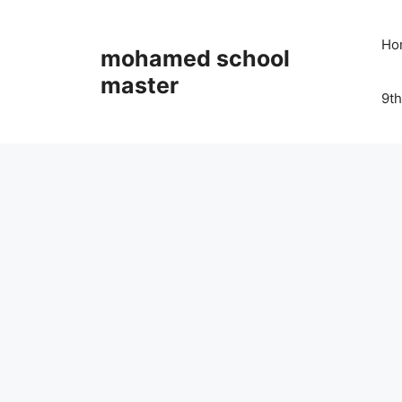
Skip
to
Ho
mohamed school
content
master
9th