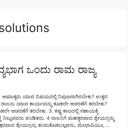
solutions
ಗದ್ಯಭಾಗ ಒಂದು ರಾಮ ರಾಜ್ಯ
ರಿಸಿ: 1 ಅಮಾತ್ಯರು ಯಾವ ವಿಷಯದಲ್ಲಿ ನಿಪುಣರಾಗಿರಬೇಕು? ಉತ್ತರ:
 . 2) ರಾಜನು ಯಾವ ಕಾರ್ಯವನ್ನು ಕೂಡಲೇ ಆಚರಣೆಗೆ ತರಬೇಕು?
ೇ ಆಚರಣೆಗೆ ತರಬೇಕು. 3. ಕಷ್ಟ ಕಾಲದಲ್ಲಿ ಸಹಾಯಕ್ಕೆ
ೆ ನಿಲ್ಲುವವನು ಪಂಡಿತನು. 4 ರಾಜನಿಗೆ ಮಹತ್ತರವಾದ ಶ್ರೇಯಸ್ಸನ್ನು
ತರವಾದ ಶ್ರೇಯಸ್ಸನ್ನು ತಂದುಕೊಡಬಲ್ಲವನು, ಮೇಧಾವಿಯೂ, …