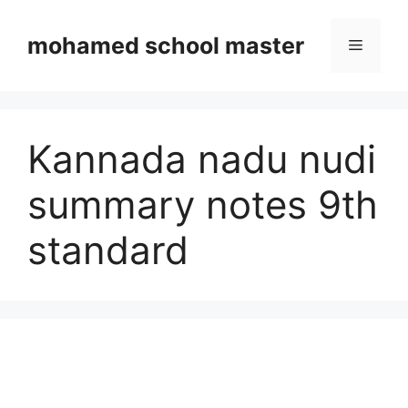
Skip
to
mohamed school master
Menu
content
Kannada nadu nudi
summary notes 9th
standard