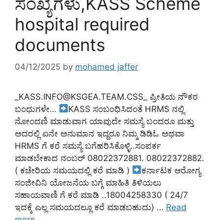
ಸಂಖ್ಯೆಗಳು,KASS Scheme
hospital required
documents
04/12/2025
by
mohamed jaffer
_KASS.INFO@KSGEA.TEAM.CSS_ ಪ್ರೀತಿಯ ನೌಕರ
ಬಂಧುಗಳೇ…
KASS ಸಂಬಂಧಿಸಿದಂತೆ HRMS ನಲ್ಲಿ
ನೋಂದಣಿ ಮಾಡುವಾಗ ಯಾವುದೇ ಸಮಸ್ಯೆ ಬಂದರೂ ಮತ್ತು
ಅದರಲ್ಲಿ ಏನೇ ಅನುಮಾನ ಇದ್ದರೂ ನಿಮ್ಮ ಡಿಡಿಓ ಅಥವಾ
HRMS ಗೆ ಕರೆ ಸಮಸ್ಯೆ ಬಗೆಹರಿಸಿಕೊಳ್ಳಿ..ಸಂಪರ್ಕ
ಮಾಡಬೇಕಾದ ನಂಬರ್ 08022372881. 08022372882.
( ಕಚೇರಿಯ ಸಮಯದಲ್ಲಿ ಕರೆ ಮಾಡಿ )
ಕರ್ನಾಟಕ ಆರೋಗ್ಯ
ಸಂಜೀವಿನಿ ಯೋಜನೆಯ ಬಗ್ಗೆ ಮಾಹಿತಿ ತಿಳಿಯಲು
ಸಹಾಯವಾಣಿ ಗೆ ಕರೆ ಮಾಡಿ ..18004258330 ( 24/7
ಇದಕ್ಕೆ ಎಲ್ಲ ಸಮಯದಲ್ಲೂ ಕರೆ ಮಾಡಬಹುದು) …
Read
more