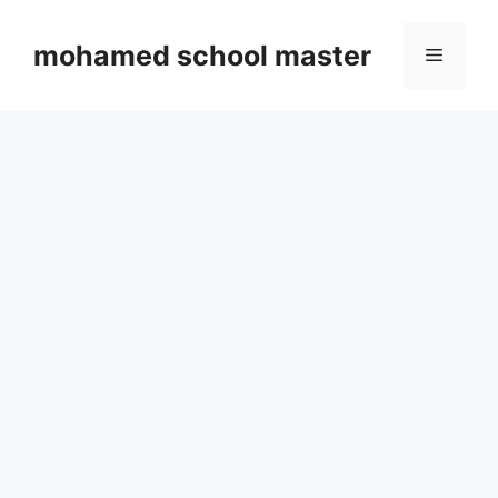
Skip
to
mohamed school master
Menu
content