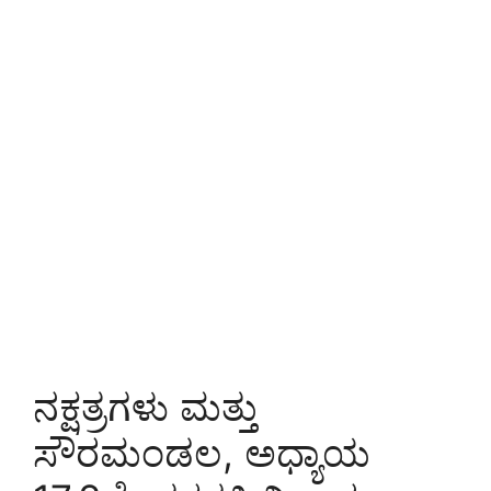
ನಕ್ಷತ್ರಗಳು ಮತ್ತು
ಸೌರಮಂಡಲ, ಅಧ್ಯಾಯ