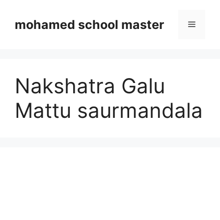
Skip
to
mohamed school master
Menu
content
Nakshatra Galu
Mattu saurmandala