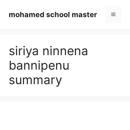
Skip
to
mohamed school master
Menu
content
siriya ninnena
bannipenu
summary