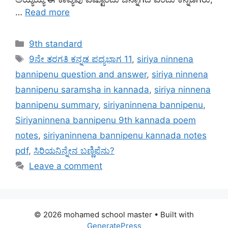
…
Read more
Categories
9th standard
Tags
9ನೇ ತರಗತಿ ಕನ್ನಡ ಪದ್ಯಭಾಗ 11
,
siriya ninnena
bannipenu question and answer
,
siriya ninnena
bannipenu saramsha in kannada
,
siriya ninnena
bannipenu summary
,
siriyaninnena bannipenu
,
Siriyaninnena bannipenu 9th kannada poem
notes
,
siriyaninnena bannipenu kannada notes
pdf
,
ಸಿರಿಯನಿನ್ನೇನ ಬಣ್ಣಿಪೆನು?
Leave a comment
© 2026 mohamed school master
• Built with
GeneratePress