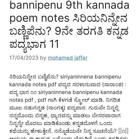
bannipenu 9th kannada
poem notes ಸಿರಿಯನಿನ್ನೇನ
ಬಣ್ಣಿಪೆನು? 9ನೇ ತರಗತಿ ಕನ್ನಡ
ಪದ್ಯಭಾಗ 11
17/04/2023
by
mohamed jaffer
ಸಿರಿಯನಿನ್ನೇನ ಬಣ್ಣಿಪೆನು? siriyaninnena bannipenu
kannada notes pdf ಪದ್ಯದ ಸರಳಾನುವಾದ (ಸಾರಾಂಶ) :
ಪದ್ಯ ಭಾಗ ೧೧ siriyaninnena bannipenu kannada
notes pdf , pdf ಗಾಗಿ ಕೆಳಗಡೆ ಸ್ಕ್ರೋಲ್ ಮಾಡಿ. ನಿಗದಿತ
ಮೂಲ ನಡುಗನ್ನಡ (ಸಾಂಗತ್ಯ) ಪದ್ಯಪಾಠ. ಗುರುವೇ ನಿನ್ನಲ್ಲಿ
ನನ್ನದೊಂದು ಬಿನ್ನಹ, ಧ್ಯಾನವನ್ನು ಮಾಡಲು ಬೇಸರವಾದಾಗ
ನಿನ್ನನ್ನೇ ಮೊದಲು ಮಾಡಿಕೊಂಡು ಕನ್ನಡದೊಳಗೆ ಒಂದು
ಕಥೆಯನ್ನು ಹೇಳುತ್ತೇನೆ. ನನ್ನೊಡೆಯನೇ ನಿನ್ನ ಸೂಚನೆಯೆ? ||೧||
ಅಯ್ಯಯ್ಯ ಈ ಕಾವ್ಯವು ಎಷ್ಟೊಂದು ಚೆನ್ನಾಗಿದೆ ಎಂದು ಕನ್ನಡಿಗರು,