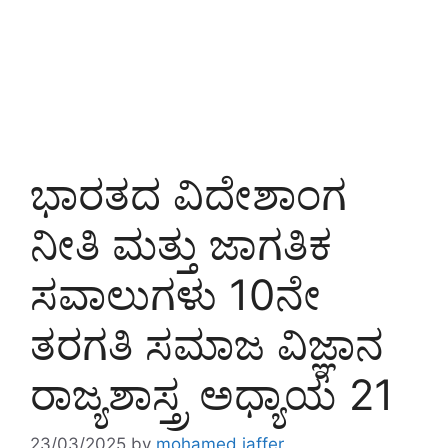
ಭಾರತದ ವಿದೇಶಾಂಗ
ನೀತಿ ಮತ್ತು ಜಾಗತಿಕ
ಸವಾಲುಗಳು 10ನೇ
ತರಗತಿ ಸಮಾಜ ವಿಜ್ಞಾನ
ರಾಜ್ಯಶಾಸ್ತ್ರ ಅಧ್ಯಾಯ 21
23/03/2025
by
mohamed jaffer