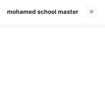
Skip
to
mohamed school master
Menu
content