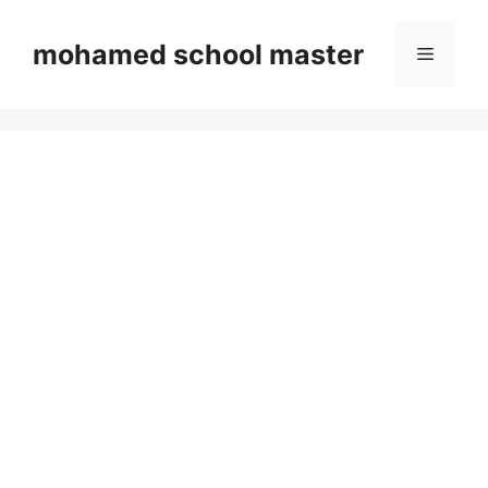
Skip
to
mohamed school master
Menu
content