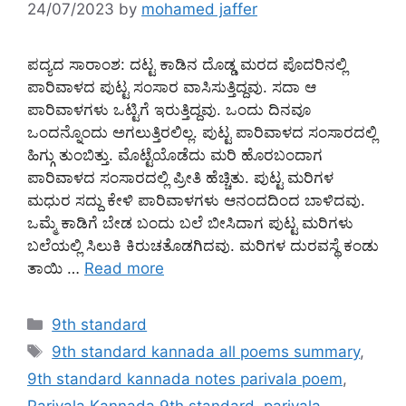
24/07/2023
by
mohamed jaffer
ಪದ್ಯದ ಸಾರಾಂಶ: ದಟ್ಟ ಕಾಡಿನ ದೊಡ್ಡ ಮರದ ಪೊದರಿನಲ್ಲಿ
ಪಾರಿವಾಳದ ಪುಟ್ಟ ಸಂಸಾರ ವಾಸಿಸುತ್ತಿದ್ದವು. ಸದಾ ಆ
ಪಾರಿವಾಳಗಳು ಒಟ್ಟಿಗೆ ಇರುತ್ತಿದ್ದವು. ಒಂದು ದಿನವೂ
ಒಂದನ್ನೊಂದು ಅಗಲುತ್ತಿರಲಿಲ್ಲ. ಪುಟ್ಟ ಪಾರಿವಾಳದ ಸಂಸಾರದಲ್ಲಿ
ಹಿಗ್ಗು ತುಂಬಿತ್ತು. ಮೊಟ್ಟೆಯೊಡೆದು ಮರಿ ಹೊರಬಂದಾಗ
ಪಾರಿವಾಳದ ಸಂಸಾರದಲ್ಲಿ ಪ್ರೀತಿ ಹೆಚ್ಚಿತು. ಪುಟ್ಟ ಮರಿಗಳ
ಮಧುರ ಸದ್ದು ಕೇಳಿ ಪಾರಿವಾಳಗಳು ಆನಂದದಿಂದ ಬಾಳಿದವು.
ಒಮ್ಮೆ ಕಾಡಿಗೆ ಬೇಡ ಬಂದು ಬಲೆ ಬೀಸಿದಾಗ ಪುಟ್ಟ ಮರಿಗಳು
ಬಲೆಯಲ್ಲಿ ಸಿಲುಕಿ ಕಿರುಚತೊಡಗಿದವು. ಮರಿಗಳ ದುರವಸ್ಥೆ ಕಂಡು
ತಾಯಿ …
Read more
Categories
9th standard
Tags
9th standard kannada all poems summary
,
9th standard kannada notes parivala poem
,
Parivala Kannada 9th standard
,
parivala