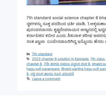
7th standard social science chapter 8 bha
ಸ್ಥಳಗಳನ್ನು ಸೂಕ್ತ ಪದದಿಂದ ಭರ್ತಿ ಮಾಡಿ. 1.ಅಕ್
ಪುರಂದರದಾಸರು ಕೃಷ್ಣದೇವರಾಯನ ಆಸ್ಥಾನದಲ್ಲಿ ಇದ್
ಕರ್ನಾಟಕದ ಕಬೀರ ಎಂದು ಶಿಶುನಾಳ ಶರೀಫ ಅವರನ್ನು ಕರ
ಸಂತ ಖ್ವಾಜಾ ಬಂದೇನವಾಜರಿಗಿದ್ದ ಇನ್ನೊಂದು ಹೆಸರ
Categories
7th standard
Tags
2023 chapter 8 solution in Kannada
,
7th class
chapter 8
,
7ನೇ ತರಗತಿ ಸಮಾಜ ವಿಜ್ಞಾನ ಪಾಠ 8
,
bhakti p
hagu sufi parampare
,
Bhakti pantha hagu sufi pa
8
,
ಭಕ್ತಿ ಪಂಥ ಹಾಗೂ ಸೂಫಿ ಪರಂಪರೆ
Leave a comment