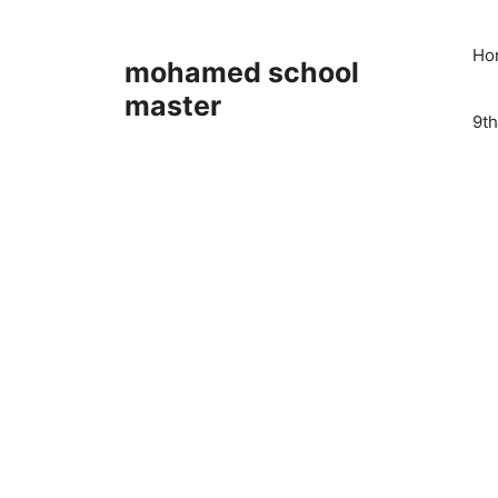
Skip
to
Ho
mohamed school
content
master
9th