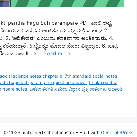
kti pantha hagu Sufi parampare PDF ಖಾಲಿ ಬಿಟ್ಟ
ಕಮಹಾದೇವಿಯವರ ವಚನದ ಅಂಕಿತನಾಮ ಚನ್ನಮಲ್ಲಿಕಾರ್ಜುನ 2.
ದರು. 3. ‘ಆದಿಕೇಶವ” ಎಂಬುದು ಕನಕದಾಸರ ಅಂಕಿತನಾಮ. 4.
ೆಯುತ್ತಾರೆ. 5.ಚೈತನ್ಯರ ಮೊದಲ ಹೆಸರು ವಿಶ್ವಂಭರ. 6. ಸೂಫಿ
ು ಗೇಸುದರಾಜ್ II ಈ …
Read more
 social science notes chapter 8
,
7th standard social notes
anth hagu sufi parampare question answer
,
bhakti pantha
rampare notes
,
ಏಳನೇ ತರಗತಿ ಸಮಾಜ ವಿಜ್ಞಾನ ಪ್ರಶ್ನೆ ಉತ್ತರಗಳು ಅಧ್ಯಾಯ
© 2026 mohamed school master
• Built with
GeneratePress