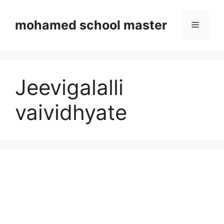
Skip
to
mohamed school master
Menu
content
Jeevigalalli
vaividhyate